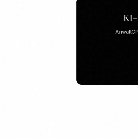
KI-
AnwaltGPT