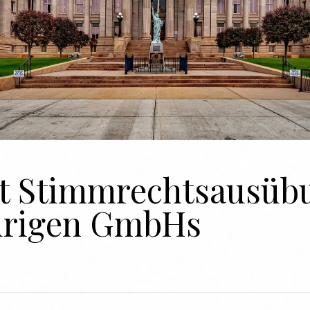
t Stimmrechtsausübu
drigen GmbHs