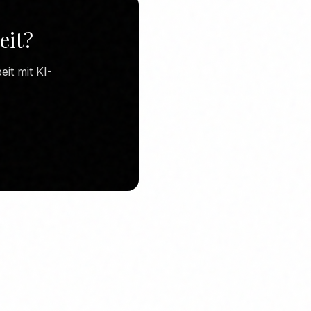
eit?
it mit KI-