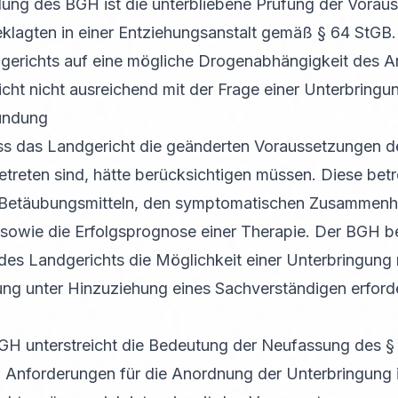
ung des BGH ist die unterbliebene Prüfung der Voraus
klagten in einer Entziehungsanstalt gemäß § 64 StGB
dgerichts auf eine mögliche Drogenabhängigkeit des A
icht nicht ausreichend mit der Frage einer Unterbringu
ündung
ass das Landgericht die geänderten Voraussetzungen de
etreten sind, hätte berücksichtigen müssen. Diese bet
etäubungsmitteln, den symptomatischen Zusammenh
sowie die Erfolgsprognose einer Therapie. Der BGH be
l des Landgerichts die Möglichkeit einer Unterbringung
ung unter Hinzuziehung eines Sachverständigen erforder
GH unterstreicht die Bedeutung der Neufassung des §
 Anforderungen für die Anordnung der Unterbringung i