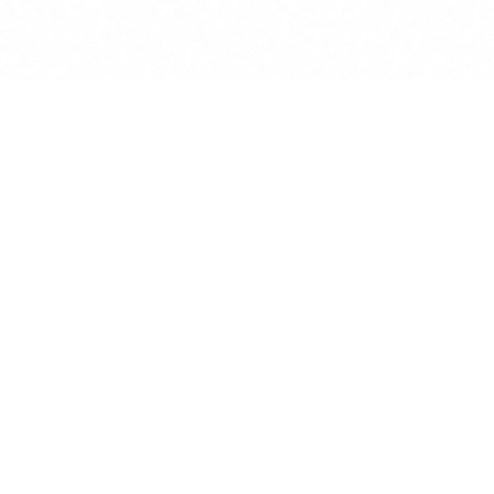
Lösungen
Rechtliches
Einzelkanzlei
Über uns
ten
Mittelständische Kanzlei
Impressum
datenbanken
Großkanzlei
Datenschutz
generator
Rechtsabteilung
AGB
search
Notar
Kontakt
nportal
KI für Kanzleien
Blog