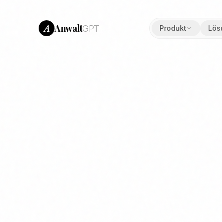
Anwalt
A
GPT
Produkt
Lös