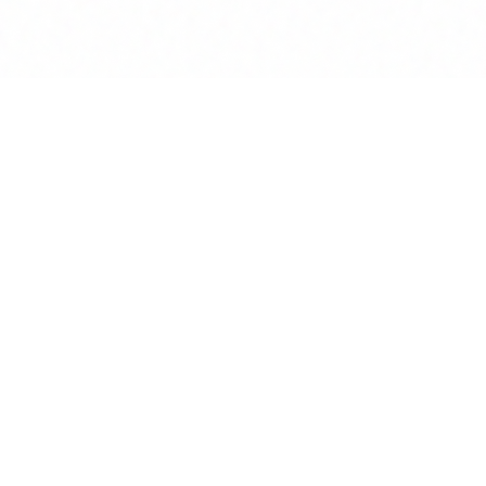
Produkt
KI Chat
Assisten
Wissens
Vertrags
Deep Re
Mandante