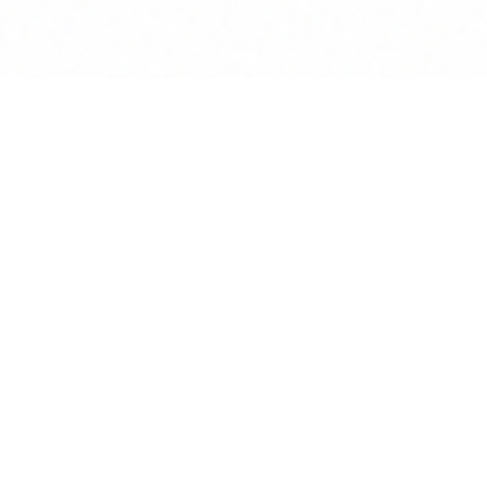
Produkt
KI Chat
Assisten
Wissens
Vertrags
Deep Re
Mandante