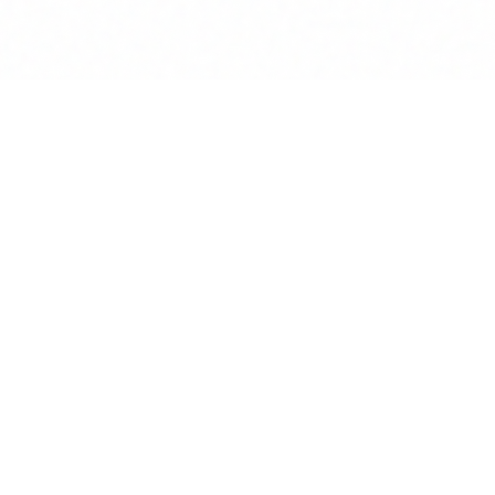
Lösungen
Rechtliches
Einzelkanzlei
Über uns
ten
Mittelständische Kanzlei
Impressum
datenbanken
Großkanzlei
Datenschutz
generator
Rechtsabteilung
AGB
search
Notar
Kontakt
nportal
KI für Kanzleien
Blog