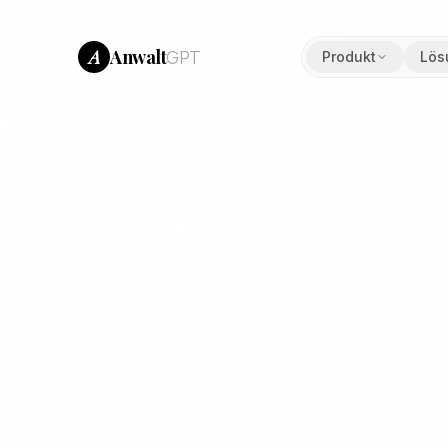
Anwalt
A
GPT
Produkt
Lös