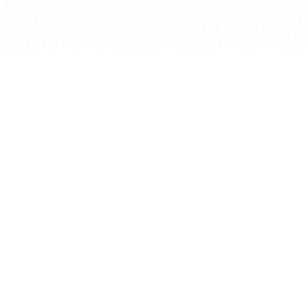
Lösungen
Rechtliches
Einzelkanzlei
Über uns
ten
Mittelständische Kanzlei
Impressum
datenbanken
Großkanzlei
Datenschutz
generator
Rechtsabteilung
AGB
search
Notar
Kontakt
nportal
KI für Kanzleien
Blog