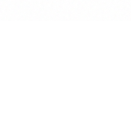
Produkt
KI Chat
Assisten
Wissens
Vertrags
Deep Re
Mandante