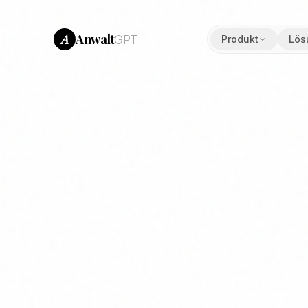
Anwalt
A
GPT
Produkt
Lös