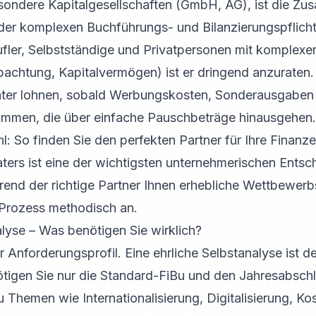
sondere Kapitalgesellschaften (GmbH, AG), ist die Zu
der komplexen Buchführungs- und Bilanzierungspflich
rufler, Selbstständige und Privatpersonen mit komplexer
achtung, Kapitalvermögen) ist er dringend anzuraten.
rater lohnen, sobald Werbungskosten, Sonderausgabe
kommen, die über einfache Pauschbeträge hinausgehen.
: So finden Sie den perfekten Partner für Ihre Finanz
ters ist eine der wichtigsten unternehmerischen Entsch
end der richtige Partner Ihnen erhebliche Wettbewerbs
 Prozess methodisch an.
alyse – Was benötigen Sie wirklich?
r Anforderungsprofil. Eine ehrliche Selbstanalyse ist der
tigen Sie nur die Standard-FiBu und den Jahresabsch
u Themen wie Internationalisierung, Digitalisierung, K