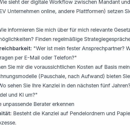
ie sieht der digitale Workflow zwischen Mandant und
V Unternehmen online, andere Plattformen) setzen Sie
ie informieren Sie mich über für mich relevante Gese
möglichkeiten? Finden regelmäßige Strategiegespräche
eichbarkeit:
"Wer ist mein fester Ansprechpartner? W
ragen per E-Mail oder Telefon?"
n Sie mir die voraussichtlichen Kosten auf Basis mein
hnungsmodelle (Pauschale, nach Aufwand) bieten Sie
o sehen Sie Ihre Kanzlei in den nächsten fünf Jahren
el und KI um?"
e unpassende Berater erkennen
ität:
Besteht die Kanzlei auf Pendelordnern und Papier,
ozesse.