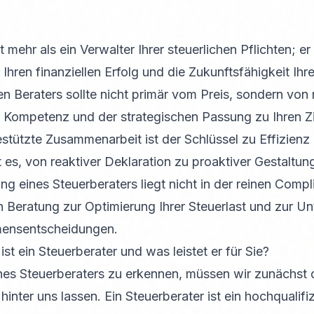
t mehr als ein Verwalter Ihrer steuerlichen Pflichten; er
r Ihren finanziellen Erfolg und die Zukunftsfähigkeit I
en Beraters sollte nicht primär vom Preis, sondern vo
er Kompetenz und der strategischen Passung zu Ihren Zi
stützte Zusammenarbeit ist der Schlüssel zu Effizien
t es, von reaktiver Deklaration zu proaktiver Gestaltu
g eines Steuerberaters liegt nicht in der reinen Compl
n Beratung zur Optimierung Ihrer Steuerlast und zur U
mensentscheidungen.
t ein Steuerberater und was leistet er für Sie?
es Steuerberaters zu erkennen, müssen wir zunächst 
hinter uns lassen. Ein Steuerberater ist ein hochqualifiz