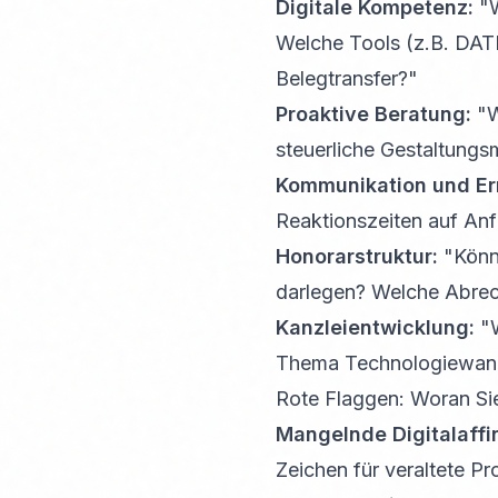
Digitale Kompetenz:
"W
Welche Tools (z.B. DATE
Belegtransfer?"
Proaktive Beratung:
"W
steuerliche Gestaltungs
Kommunikation und Err
Reaktionszeiten auf Anf
Honorarstruktur:
"Könne
darlegen? Welche Abrec
Kanzleientwicklung:
"W
Thema Technologiewand
Rote Flaggen: Woran Si
Mangelnde Digitalaffin
Zeichen für veraltete Pr