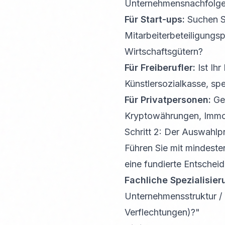
Unternehmensnachfolg
Für Start-ups:
Suchen Si
Mitarbeiterbeteiligung
Wirtschaftsgütern?
Für Freiberufler:
Ist Ihr
Künstlersozialkasse, sp
Für Privatpersonen:
Geh
Kryptowährungen, Immo
Schritt 2: Der Auswahlp
Führen Sie mit mindeste
eine fundierte Entscheid
Fachliche Spezialisier
Unternehmensstruktur / 
Verflechtungen)?"