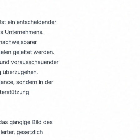
 ist ein entscheidender
hres Unternehmens.
n nachweisbarer
elen geleitet werden.
z und vorausschauender
ng überzugehen.
iance, sondern in der
nterstützung
das gängige Bild des
ierter, gesetzlich