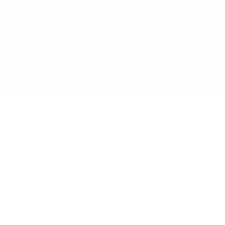
Anwalt
GPT
KÜNSTLICHE INTELLIGENZ BEREICHERT DIE
INTERAKTION MIT RECHTSTHEMEN
POWERED BY MINDVERSE
Produkt