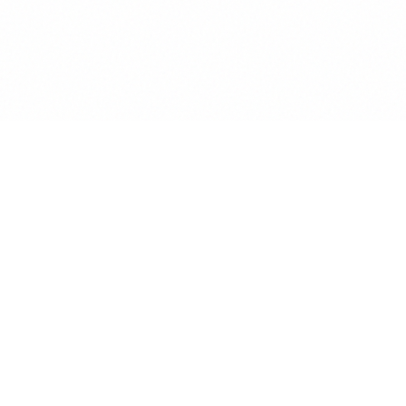
Anwalt
GPT
KÜNSTLICHE INTELLIGENZ BEREICHERT DIE
INTERAKTION MIT RECHTSTHEMEN
POWERED BY MINDVERSE
Produkt
KI Chat