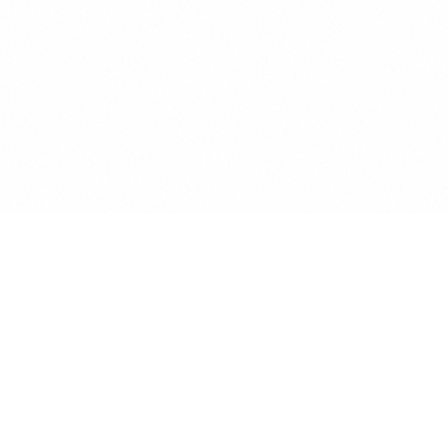
Anwalt
GPT
KÜNSTLICHE INTELLIGENZ BEREICHERT DIE
INTERAKTION MIT RECHTSTHEMEN
POWERED BY MINDVERSE