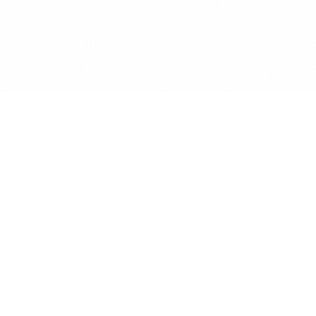
Anwalt
GPT
KÜNSTLICHE INTELLIGENZ BEREICHERT DIE
INTERAKTION MIT RECHTSTHEMEN
POWERED BY MINDVERSE
Produkt
KI Chat