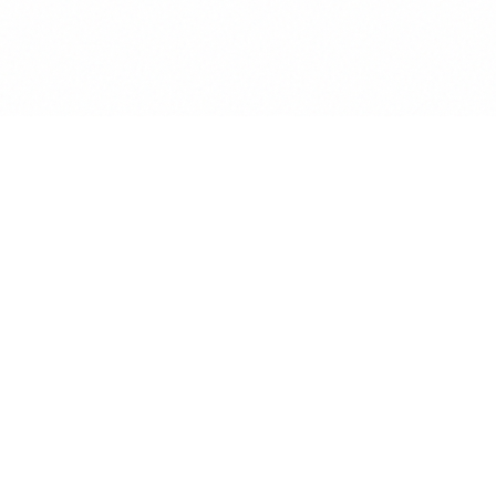
Anwalt
GPT
KÜNSTLICHE INTELLIGENZ BEREICHERT DIE
INTERAKTION MIT RECHTSTHEMEN
POWERED BY MINDVERSE
Produkt
KI Chat
Assistenten