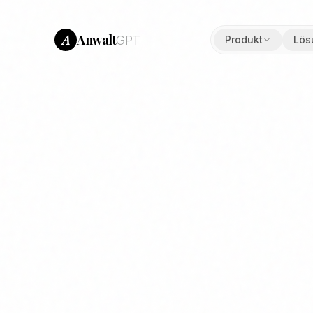
Anwalt
A
GPT
Produkt
Lös