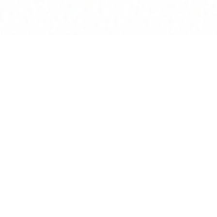
Produkt
KI Chat
Assisten
Wissens
Vertrags
Deep Re
Mandante