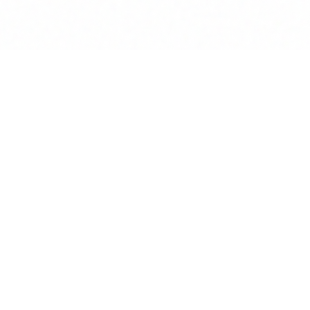
Lösungen
Rechtliches
Einzelkanzlei
Über uns
ten
Mittelständische Kanzlei
Impressum
datenbanken
Großkanzlei
Datenschutz
generator
Rechtsabteilung
AGB
search
Notar
Kontakt
nportal
KI für Kanzleien
Blog