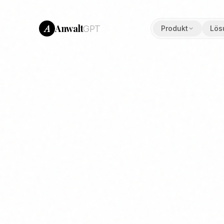
Anwalt
A
GPT
Produkt
Lös