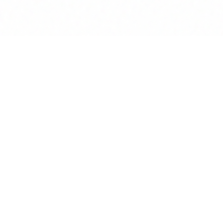
Produkt
KI Chat
Assisten
Wissens
Vertrags
Deep Re
Mandante