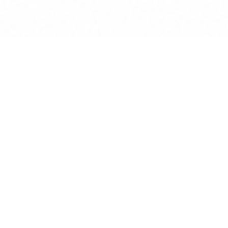
Lösungen
Rechtliches
Einzelkanzlei
Über uns
ten
Mittelständische Kanzlei
Impressum
datenbanken
Großkanzlei
Datenschutz
generator
Rechtsabteilung
AGB
search
Notar
Kontakt
nportal
KI für Kanzleien
Blog