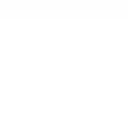
Anwalt
GPT
KÜNSTLICHE INTELLIGENZ BEREICHERT DIE
INTERAKTION MIT RECHTSTHEMEN
POWERED BY MINDVERSE
Produkt
KI Chat
Assistenten
Wissensdatenbanken