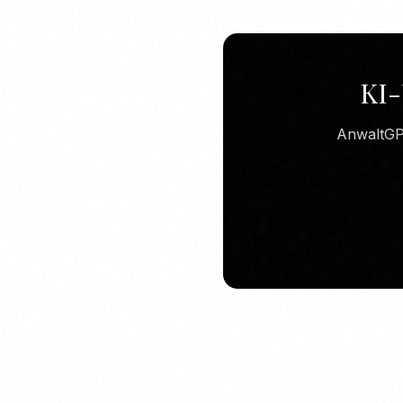
KI-
AnwaltGPT