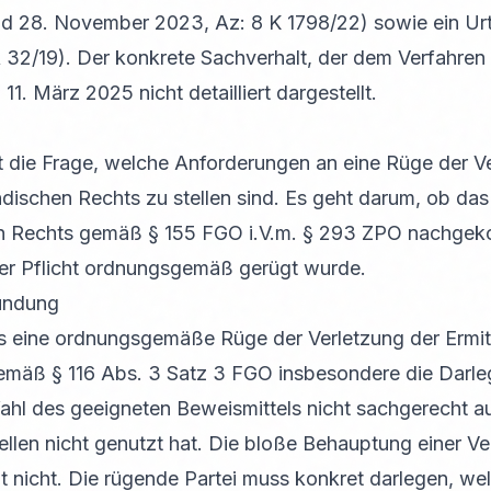
nd 28. November 2023, Az: 8 K 1798/22) sowie ein Ur
R 32/19). Der konkrete Sachverhalt, der dem Verfahren 
. März 2025 nicht detailliert dargestellt.
t die Frage, welche Anforderungen an eine Rüge der V
ndischen Rechts zu stellen sind. Es geht darum, ob das 
en Rechts gemäß § 155 FGO i.V.m. § 293 ZPO nachgek
ser Pflicht ordnungsgemäß gerügt wurde.
ündung
s eine ordnungsgemäße Rüge der Verletzung der Ermitt
emäß § 116 Abs. 3 Satz 3 FGO insbesondere die Darleg
ahl des geeigneten Beweismittels nicht sachgerecht a
ellen nicht genutzt hat. Die bloße Behauptung einer Ve
t nicht. Die rügende Partei muss konkret darlegen, wel