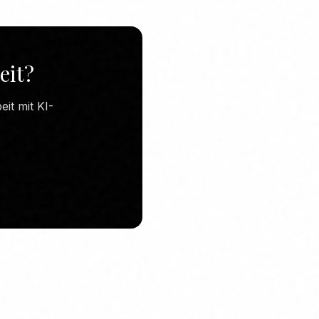
eit?
it mit KI-