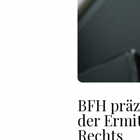
BFH präz
der Ermit
Rechts