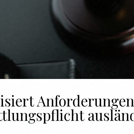
isiert Anforderunge
tlungspflicht auslän