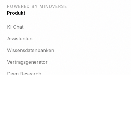
POWERED BY MINDVERSE
Produkt
KI Chat
Assistenten
Wissensdatenbanken
Vertragsgenerator
Deep Research
Mandantenportal
Gap-Analyse
Workspaces
Kanzlei-Organisation